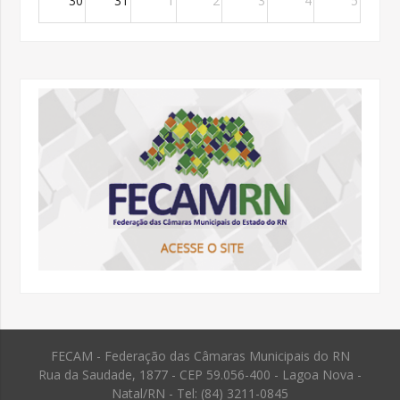
30
31
1
2
3
4
5
FECAM - Federação das Câmaras Municipais do RN
Rua da Saudade, 1877 - CEP 59.056-400 - Lagoa Nova -
Natal/RN - Tel: (84) 3211-0845